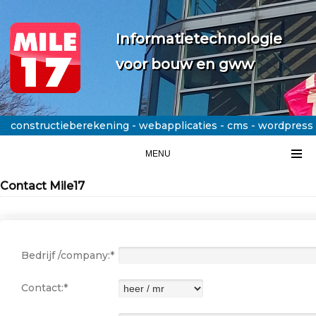
Informatietechnologie
voor bouw en gww
constructieberekening - webapplicaties - cms - wordpress
MENU
Contact Mile17
Bedrijf /company:*
Contact:*