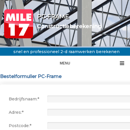
PC-FRAME
Constructieberekening
snel en professioneel 2-d raamwerken berekenen
MENU
Bestelformulier PC-Frame
Bedrijfsnaam:*
Adres:*
Postcode:*